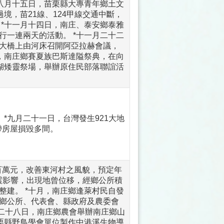
*八月十五日，苗栗縣大專青年鄉土文
境，苗21線、124甲線交通中斷，
 *十一月十四日，南庄、泰安鄉泰雅
行一連兩天的活動。 *十一月二十二
大橋上由河床召開阿亞拉赫會議，
日，南庄鄉賽夏族巴斯達隘祭典，在向
天湖矮靈祭場，舉辦原住民部落聯誼活
*九月二十一日，台灣發生921大地
帶房屋損毀多間。
百萬元，改善東河村之風貌，預定年
地震影響，出現地曾位移，經鄉公所積
整建。 *十月，南庄鄉逢萊村民自發
鄉公所、代表會、縣政府及農委會
月二十八日，南庄鄉農會舉辦南庄鄉山
苗栗縣野鳥學會單位製作中港溪生物導