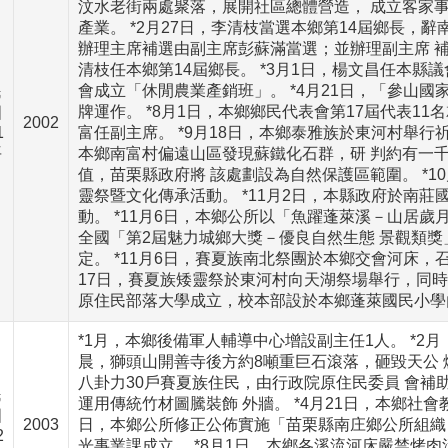
汶水老街兩處聚落，展開社區總體營造， 成立客家
產業。 *2月27日，李清枝當選本鄉第14屆鄉長，辭
辦理主席補選由副主席彭蘇滿當選；並辦理副主席 補
清枝任本鄉第14屆鄉長。 *3月1日，楊文昌任本縣議會
會成立「休閒農業產銷班」。 *4月21日，「參山
民
牌運作。 *8月1日，本鄉鄉民代表會第17屆代表1
國
2002
1
富任副主席。 *9月18日，本鄉泰雅族於東河村舉行祈
年
本鄉南富村偏遠山區發現蘇鐵化石群，研 判約有一
值，苗栗縣政府將 該處劃設為自然保護區範圍。 *1
靈祭暨文化傳承活動。 *11月2日，本縣政府於南
動。 *11月6日，本鄉公所以「魚躍蓬萊溪－山居歲
全國「第2屆魅力城鄉大獎－優良自然生態 景觀類
定。 *11月6日，賽夏族南北祭團於本鄉交會河床，召
17日，賽夏族矮靈祭於東河村向天湖祭場舉行，同時
原住民部落大學成立，校本部設於本鄉蓬萊國民小學
*1月，本鄉後備軍人輔導中心增設副主任1人。 *2月
晨，獅頭山開善寺後方約8噸重巨石滾落，砸毀天公 爐
八卦力30戶賽夏族住民，由行政院原住民委員 會補
民
運用傳統竹材圖騰裝飾 外牆。 *4月21日，本鄉社會
國
2003
日，本鄉公所修正公佈實施「苗栗縣南庄鄉公所組織自治
2
光事業課成立。 *8月1日，本鄉各溪流河床嚴禁烤