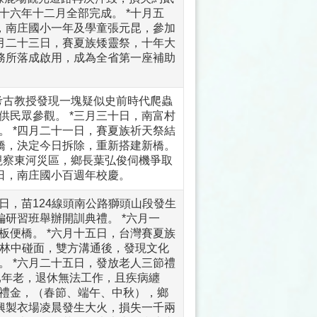
十六年十二月全部完成。 *十月五
日，南庄國小一年及學童張元昆，參加
一月二十三日，賽夏族矮靈祭，十年大
事務所落成啟用，成為全省第一座補助
考古教授發現一塊疑似史前時代爬蟲
供民眾參觀。 *三月三十日，南富村
。 *四月二十一日，賽夏族祈天祭結
力橋，決定今日拆除，重新搭建新橋。
視察東河災區，鄉長葉弘俊伺機爭取
日，南庄國小百週年校慶。
日，苗124線頭南公路獅頭山段發生
編研習班舉辦開訓典禮。 *六月一
板便橋。 *六月十五日，台灣賽夏族
從林中碰面，雙方溝通後，發現文化
。 *六月二十五日，發放老人三節禮
已年老，退休無法工作，且疾病纏
禮金，（春節、端午、中秋），鄉
良興製衣場凌晨發生大火，損失一千兩