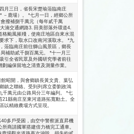
*四月三日，省長宋楚瑜蒞臨南庄
 －鹿場）。 *七月一日，經鄉公所
建會撥補捌千萬元（每年貳千萬
大湳交通網路3. 田美部落外環道4.
，道格颱風摧殘，使南庄地區自來水混
要求下，取水口改南河溪取水。 *九
，蒞臨南庄前往獅山風景區，鄉長
局補助貳千捌百萬元。 *十一月三
吸引全省民眾及外國研究學者前往
民增劃編保留地之清查及測量作業。
書館昭開，與會鄉鎮長黃文貴、葉弘
鄉鎮之聯絡。受到列席立委劉政鴻
九千萬元由公路局分三年編列。 *七
苗21縣南庄至東河道路拓寬動土。全
地區以精緻農場方式呈現。
40多戶受困，由空中警察派直昇機
鄉公所商請國軍搭建倍力橋完工通車。
線鹿場觀光道路再次沖毀，損失約貳