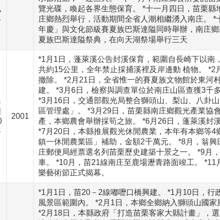
九
覽光碟，喚起各界生態保育。 *十一月四日，苗栗
年
庄鄉熱烈舉行，活動期間全省人潮相繼湧入南庄。 
年慶」與文化節級賽夏族巴斯達隘同時舉辦，南庄鄉
夏族巴斯達隘祭典，在向天湖祭場舉行三天
*1月1日，蓬萊溪公告封溪保育，範圍自長崎下以南
共約15公里，全年禁止採捕溪裡及岸邊動 植物。 *
撤除。 *2月21日，全省惟一的賽夏族文物館於東河
建。 *3月6日，檢察與調查單位於南庄山區查獲3千
*3月16日，交通部觀光局整合獅頭山、梨山、八卦
民
區管理處」。 *3月29日，苗栗縣南庄鄉觀光產業協會
國
2001
0
產，本鄉農會舉辦採筍之旅。 *6月26日，蓬萊溪
年
*7月20日，本縣推展觀光休閒農業，本年有本鄉等4
鎮一休閒農業區」補助，金額2千萬元。 *8月，翁興
庄郵便局經票選名列苗栗歷史建築十景之一。 *9月
車。 *10月，苗21線南庄至鹿場瀝青路面竣工。 *1
樂藝術節正式揭幕。
*1月1日，苗20－2線嘟嚦口橋興建。 *1月10日
風景區範圍內。 *2月1日，本鄉全鄉納入獅頭山國
*2月18日，本縣政府「打造苗栗客家大縣計畫」，