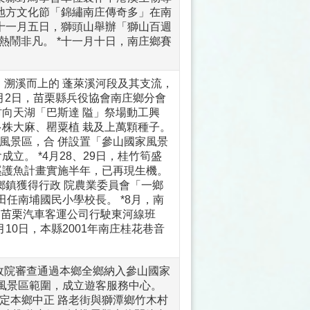
縣地方文化節「錦繡南庄傳奇多」在南
*十一月五日，獅頭山舉辦「獅山百週
熱鬧非凡。 *十一月十日，南庄鄉賽
，溯溪而上的 蓬萊溪河段及其支流，
2月2日，苗栗縣兵役協會南庄鄉分會
村向天湖「巴斯達 隘」祭場動工興
多株大麻、罌粟植 栽及上萬顆種子。
山風景區，合 併設置「參山國家風景
成立。 *4月28、29日，桂竹筍盛
封溪護魚計畫實施半年，已再現生機。
鄉鎮獲得行政 院農業委員會「一鄉
田任南埔國民小學校長。 *8月，南
，苗栗汽車客運公司行駛東河線班
1月10日，本縣2001年南庄桂花巷音
，行政院審查通過本鄉全鄉納入參山國家
家風景區範圍，成立遊客服務中心。
選定本鄉中正 路老街與獅潭鄉竹木村