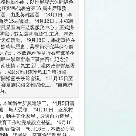
事務推動小組，以推展觀光休閒綠色
南庄鄉民代表會第16 屆主席職務，
選，由風英雄當選。 *3月1日，李
第15屆議員。 *4月16日，本鄉農
國家風景區南庄遊客服務中心」正式掛
1名就職，並互選黃順源任 主席、林為
天祭活動。 *9月18日，學術單位在
千餘萬年歷史，具學術研究與保存價
0月7日，本鄉泰雅族舉行石壁部落祖
莊國民中學舉辦南庄事件百年紀念活
月南庄情」為主 題，獲內政部營建署
獎」，鄉公所封溪護魚工作獲得肯
開矮靈祭祭前會議。 *11月15日至
 賽夏族民俗文物館竣工。 *苗栗縣
內。
，本鄉衛生所興建竣工。 *4月5日清
，無人受傷。 *4月10日，蓬萊村
助，動手美化家屋，透過自力造屋，
教育工作站完成設立登記。 *6月16
 條例」 *6月16日，本鄉公所觀
肉活動，違者依「廢棄物清理辦 法」