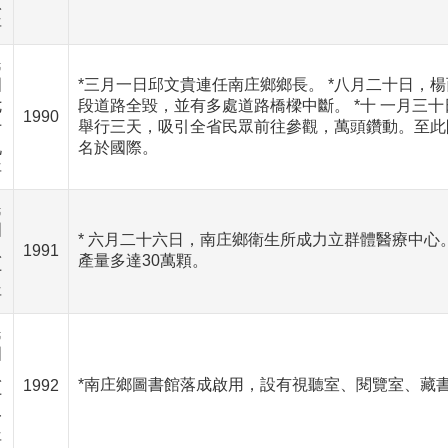
八
年
民
國
*三月一日邱文貴連任南庄鄉鄉長。 *八月二十日，
七
段道路全毀，並有多處道路橋樑中斷。 *十 一月三
1990
十
舉行三天，吸引全省民眾前往參觀，萬頭鑽動。至此
九
名於國際。
年
民
國
* 六月二十六日，南庄鄉衛生所成力立群體醫療中心
八
1991
產量多達30萬顆。
十
年
民
國
八
*南庄鄉圖書館落成啟用，設有視聽室、閱覽室、藏
1992
十
一
年