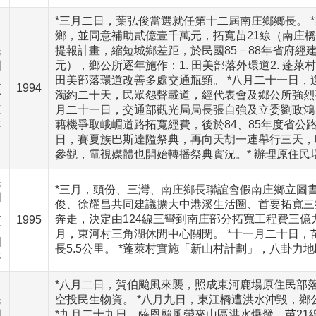
*三月二日，葉弘俊當選就任第十二屆南庄鄉鄉長。 
鄉，並同意補助貳億壹千萬元，拓寬苗21線（南庄橋*
民
提報計畫，縮短城鄉差距，於民國85－88年省府經
國
元），鄉公所逐年施作：1. 田美部落外環道2. 蓬萊村
八
田美部落環道改善多處交通瓶頸。 *八月二十一日
1994
十
濁約二十天，民眾怨聲載道，經代表會及鄉公所強烈
三
月二十一日，交通部觀光局局長張自強及立委劉政鴻
年
藉機爭取峨嵋道路拓寬經費，後於84、85年度省公路
日，賽夏族巴斯達隘祭典，再向天胡一連舉行三天，
參觀，電視媒體也開始轉播祭典實況。* 辦理原住
民
*三月，頭份、三灣、南庄鄉長聯誼會假南庄鄉立圖
國
俊、徐耀昌共同建議擴大中港溪生活圈、首要拓寬三
八
奔走，決定由124線三彎到南庄部分拓寬工程費三億
1995
十
月，東河村三角湖休閒中心關閉。 *十一月二十日，
四
長5.5公里。 *蓬萊村實施「新山村計劃」，八卦力
年
*八月二日，賀伯颱風來襲，照成東河鹿場原住民部落
民
空投民生物資。 *八月九日，東江橋遭洪水沖毀，
國
*九月二十九日，薩恩颱風帶來山區洪水爆發，苗21