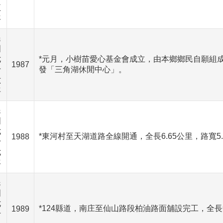
五
年
民
國
七
*元月，小樹苗愛心基金會成立，由本鄉鄉民自願組成
1987
十
發「三角湖休閒中心」。
六
年
民
國
七
*東河村至天湖道路全線開通，全長6.65公里，路寬5
1988
十
七
年
民
國
七
*124縣道，南庄至仙山路段柏油路面舖設完工，全長9
1989
十