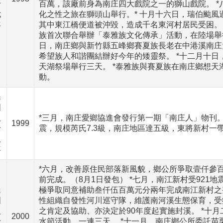
十
百萬，該廠前身為南庄四大戲院之一的獅山戲院。 
七
化之性之旅在獅頭山舉行。* 十月十六日，瑞伯颱風過
年
其中東江橋便道被沖毀，造成千名東河村居民受困。
族首次聯合舉辦「泰雅族文化傳承」活動，在陸場舉
日，南庄鄉與新竹縣五峰鄉賽夏族長老在中港溪南庄
希望族人和諧團結辦好今年的矮靈祭。 *十二月十
天湖祭場舉行三天。 *泰雅族與賽夏族在南庄鄉想
動。
民
國
八
*三月，南庄愛鄉協進會發行第一期「南庄人」物刊。 
1999
十
震，規模芮氏7.3級，南庄地區達五級，東將新村一
八
年
*六月，改善原住民部落新風貌，鄉公所爭取壹仟參
前完成。（8月1日發包） *七月，南江新村受921
民
極爭取同意補助叁仟伍百萬元分兩年完成南江新村之
國
性組織自發性河川巡守隊，維護南河溪生態保育，受
八
之肯定及協助、亦決定於90年度起實施封溪。 *十
2000
十
水節活動，一連三天。 *十一月，南庄鄉公所委託