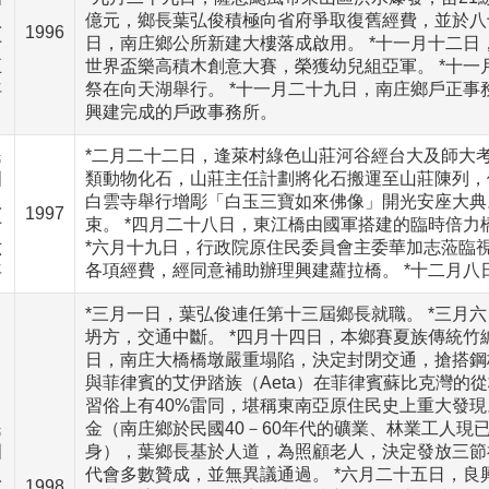
八
億元，鄉長葉弘俊積極向省府爭取復舊經費，並於八
1996
十
日，南庄鄉公所新建大樓落成啟用。 *十一月十二
五
世界盃樂高積木創意大賽，榮獲幼兒組亞軍。 *十
年
祭在向天湖舉行。 *十一月二十九日，南庄鄉戶正
興建完成的戶政事務所。
民
*二月二十二日，逢萊村綠色山莊河谷經台大及師大
國
類動物化石，山莊主任計劃將化石搬運至山莊陳列，
八
白雲寺舉行增彫「白玉三寶如來佛像」開光安座大典
1997
十
束。 *四月二十八日，東江橋由國軍搭建的臨時倍
六
*六月十九日，行政院原住民委員會主委華加志蒞臨
年
各項經費，經同意補助辦理興建蘿拉橋。 *十二月八
*三月一日，葉弘俊連任第十三屆鄉長就職。 *三月六
坍方，交通中斷。 *四月十四日，本鄉賽夏族傳統竹
日，南庄大橋橋墩嚴重塌陷，決定封閉交通，搶搭鋼
與菲律賓的艾伊踏族（Aeta）在菲律賓蘇比克灣的
習俗上有40%雷同，堪稱東南亞原住民史上重大發現
民
金（南庄鄉於民國40－60年代的礦業、林業工人現
國
身），葉鄉長基於人道，為照顧老人，決定發放三節
八
代會多數贊成，並無異議通過。 *六月二十五日，
1998