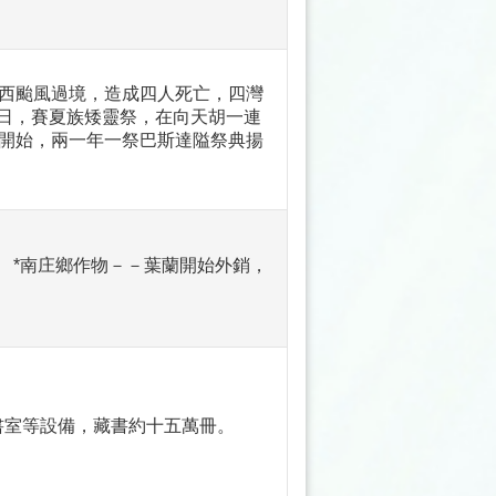
楊西颱風過境，造成四人死亡，四灣
十日，賽夏族矮靈祭，在向天胡一連
開始，兩一年一祭巴斯達隘祭典揚
。 *南庄鄉作物－－葉蘭開始外銷，
書室等設備，藏書約十五萬冊。