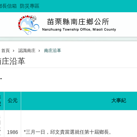
鄉長信箱
防災專區
首頁
認識南庄
南庄沿革
南庄沿革
年
公元
大事紀
號
民
國
七
*三月一日，邱文貴當選就任第十屆鄉長。
1986
十