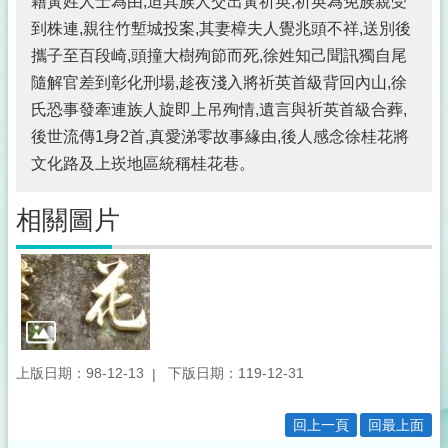
籍黃姓人士為由,迫其族人交出黃祈英,祈英為免族親受
到株連,親往竹塹城投案,其妻樟夫人覺兆頭不祥,送別後
攜子至百段崎,頭撞大樹殉節而死,徐姓知己聞訊獨自尾
隨解官差到彰化刑場,趁夜淺入將祈英首級背回內山,徐
氏恐事發牽連族人旋即上吊殉情,遺言與祈英首級合葬,
後世流傳1身2首,真愛涕零故事緣由,後人感念徐桂花將
文化路及上崁地區統稱桂花巷。
相關圖片
上版日期：98-12-13
下版日期：119-12-31
回上一頁
回最上面