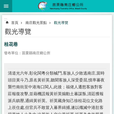
:::
跳到主要內容區塊
:::
首頁
南庄觀光景點
觀光導覽
觀光導覽
桂花巷
發布單位：苗栗縣南庄鄉公所
清道光六年,彰化閩粵分類械鬥,客族人少敗逃南庄,當時
頭目黃斗乃,原名黃祈英,聽聞客族人深受委屈,憤率蕃夜
襲竹南街至中港海口閩人,此後；福佬人遷怒客族對客
莊報復攻擊,並藉機謊報黃祈英煽動土蕃謀叛,清廷獲報
派兵鎮壓,通緝黃祈英。祈英藏身知己徐桂花位文化路
上崁住處,但官兵不敢冒入蕃界緝捕,遂以殲滅中港肚客