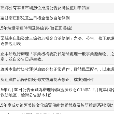
南庄鄉公有零售市場攤位招攬公告及攤位使用申請書
苗栗縣南庄鄉兒童生日禮金發放自治條例
15年垃圾清運時間及路線表-(修正田美線)
苗栗縣南庄鄉發放三節敬老禮金自治條例」之令、公告、修正總
例逐條說明表
廢止本所現行辦理「事業機構委託代清除處理一般事業廢棄物」
規定，並自公告日起生效。
為維護本鄉垃圾收運與廚餘分類正常運作，敬請民眾配合，以維
本所組織自治條例部分條文暨編制表修正、檔案如附件
15年7月30日公告全國為辦理蜂群(蜜源缺乏)115年1-2月乾旱(
金救助地區，檢附公告影本1份
115年度成功鎮阿美族文化節暨傳統舞蹈競賽及族語推廣系列活動