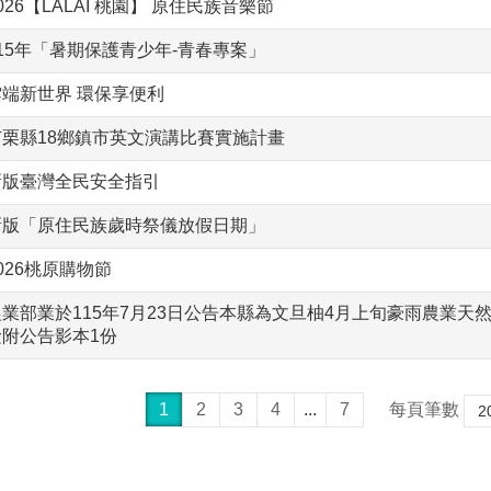
026【LALAI 桃園】 原住民族音樂節
115年「暑期保護青少年-青春專案」
雲端新世界 環保享便利
苗栗縣18鄉鎮市英文演講比賽實施計畫
新版臺灣全民安全指引
新版「原住民族歲時祭儀放假日期」
026桃原購物節
農業部業於115年7月23日公告本縣為文旦柚4月上旬豪雨農業天
檢附公告影本1份
1
2
3
4
...
7
每頁筆數