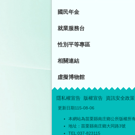
國民年金
就業服務台
性別平等專區
相關連結
虛擬博物館
隱私權宣告
版權宣告
資訊安全政策
更新日期
115-08-06
本網站為苗栗縣南庄鄉公所版權所
地址：苗栗縣南庄鄉大同路3號
TEL:037-823115