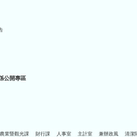
告
係公開專區
農業暨觀光課
財行課
人事室
主計室
兼辦政風
清潔