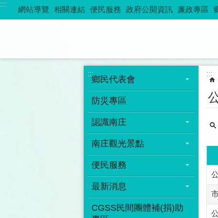
:::
跳到主要內容區塊
網站導覽
相關連結
便民服務
政府公開資訊
廉政專區
:::
:::
鄉民代表會
防災專區
認識南庄
南庄觀光景點
便民服務
最新消息
CGSS民間團體補(捐)助