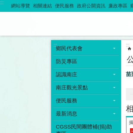
:::
跳到主要內容區塊
網站導覽
相關連結
便民服務
政府公開資訊
廉政專區
:::
:::
鄉民代表會
防災專區
苗
認識南庄
南庄觀光景點
便民服務
最新消息
CGSS民間團體補(捐)助