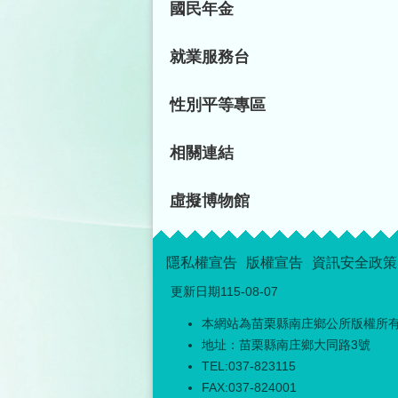
國民年金
就業服務台
性別平等專區
相關連結
虛擬博物館
隱私權宣告
版權宣告
資訊安全政策
更新日期
115-08-07
本網站為苗栗縣南庄鄉公所版權所
地址：苗栗縣南庄鄉大同路3號
TEL:037-823115
FAX:037-824001