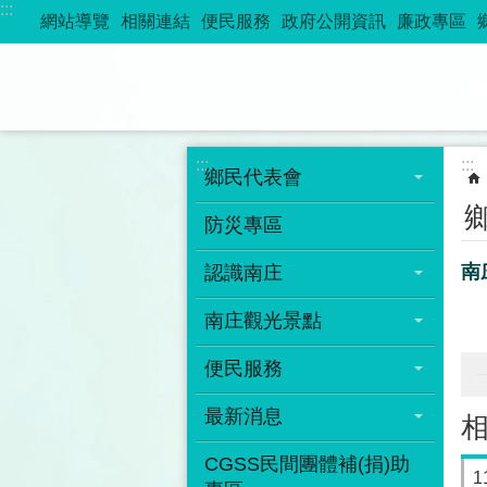
:::
跳到主要內容區塊
網站導覽
相關連結
便民服務
政府公開資訊
廉政專區
:::
:::
鄉民代表會
防災專區
南
認識南庄
南庄觀光景點
便民服務
最新消息
CGSS民間團體補(捐)助