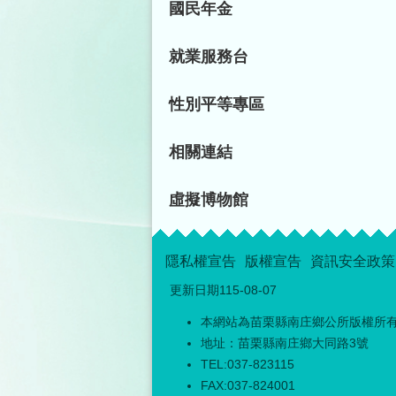
國民年金
就業服務台
性別平等專區
相關連結
虛擬博物館
隱私權宣告
版權宣告
資訊安全政策
更新日期
115-08-07
本網站為苗栗縣南庄鄉公所版權所
地址：苗栗縣南庄鄉大同路3號
TEL:037-823115
FAX:037-824001