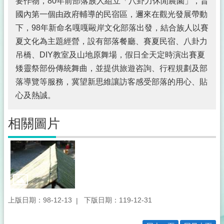
要作物，80年前部落族人組立「八卦力休閒農園」，昔
國內第一個由政府輔導的民宿區，邇來在觀光發展帶動
下，98年新命名嘎嘎毆岸文化部落出發，結合族人以賽
夏文化為主題經營，設有部落餐廳、賽夏民宿、八卦力
吊橋、DIY教室及山地原舞場，假日全天定時演出賽夏
矮靈祭部份傳統舞曲，並提供旅遊咨詢、行程規劃及部
落導覽等服務，冀望新思維讓訪客感受部落的用心、貼
心及熱誠。
相關圖片
上版日期：98-12-13
下版日期：119-12-31