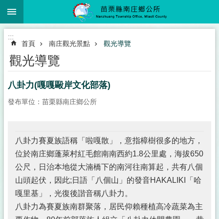
:::
跳到主要內容區塊
:::
首頁
南庄觀光景點
觀光導覽
觀光導覽
八卦力(嘎嘎毆岸文化部落)
發布單位：苗栗縣南庄鄉公所
八卦力賽夏族語稱「啦嘎散」，意指樟樹很多的地方，
位於南庄鄉蓬萊村紅毛館南南西約1.8公里處，海拔650
公尺，日治本地從大湳橋下的南河往南算起，共有八個
山頭起伏，因此;日語「八個山」的發音HAKALIKI「哈
嘎里基」，光復後諧音稱八卦力。
八卦力為賽夏族南群聚落，居民仰賴種植高冷蔬菜為主