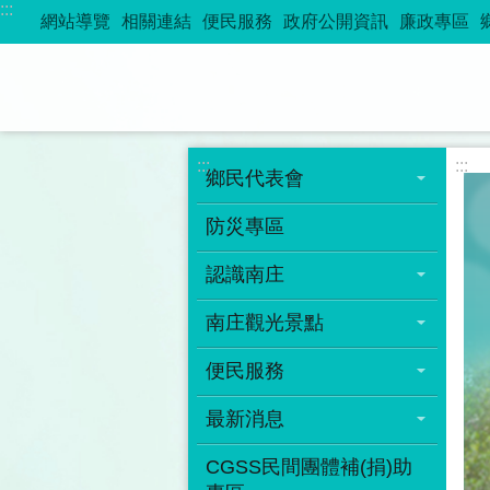
:::
跳到主要內容區塊
網站導覽
相關連結
便民服務
政府公開資訊
廉政專區
:::
:::
鄉民代表會
防災專區
認識南庄
南庄觀光景點
便民服務
最新消息
CGSS民間團體補(捐)助