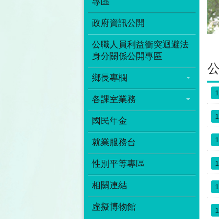
專區
政府資訊公開
公職人員利益衝突迴避法
身分關係公開專區
鄉長專欄
1
各課室業務
1
國民年金
1
就業服務台
性別平等專區
1
相關連結
1
虛擬博物館
1