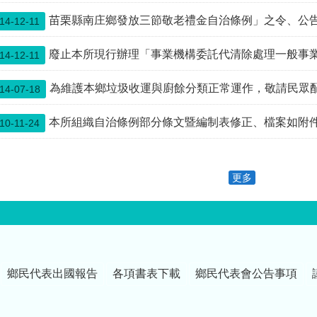
苗栗縣南庄鄉發放三節敬老禮金自治條例」之令、公告、修正
14-12-11
廢止本所現行辦理「事業機構委託代清除處理一般事業廢棄物」之清運
14-12-11
為維護本鄉垃圾收運與廚餘分類正常運作，敬請民眾
14-07-18
本所組織自治條例部分條文暨編制表修正、檔案如附
10-11-24
更多
鄉民代表出國報告
各項書表下載
鄉民代表會公告事項