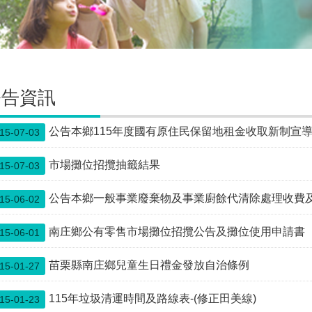
公告資訊
公告本鄉115年度國有原住民保留地租金收取新制宣
15-07-03
市場攤位招攬抽籤結果
15-07-03
公告本鄉一般事業廢棄物及事業廚餘代清除處理收費
15-06-02
南庄鄉公有零售市場攤位招攬公告及攤位使用申請書
15-06-01
苗栗縣南庄鄉兒童生日禮金發放自治條例
15-01-27
115年垃圾清運時間及路線表-(修正田美線)
15-01-23