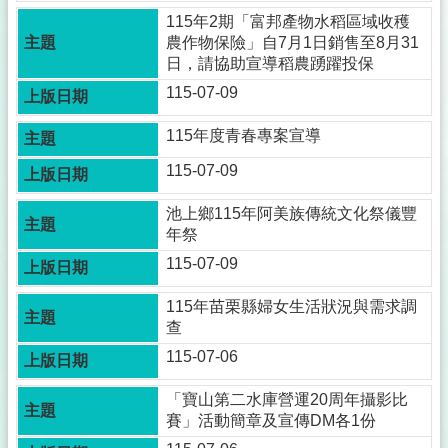
115年2期「富邦產物水稻區域收穫
農作物保險」自7月1日銷售至8月31
日，請協助宣導稻農踴躍投保
115-07-09
115年度青春專案宣導
115-07-09
池上鄉115年阿美族傳統文化祭儀豐
年祭
115-07-09
115年苗栗縣婦女生活狀況與需求調
查
115-07-06
「寶山第二水庫營運20周年攝影比
賽」活動簡章及宣傳DM各1份