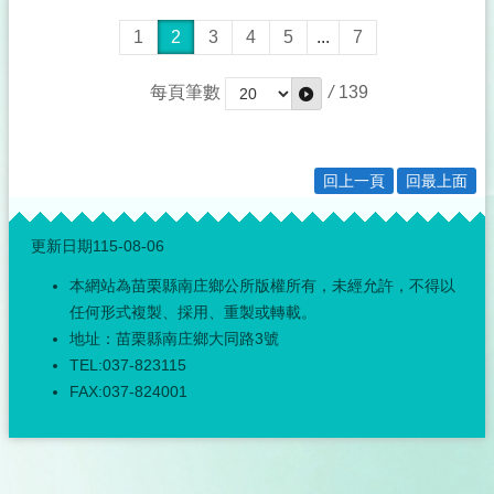
1
2
3
4
5
...
7
每頁筆數
/
139
回上一頁
回最上面
:::
更新日期
115-08-06
本網站為苗栗縣南庄鄉公所版權所有，未經允許，不得以
任何形式複製、採用、重製或轉載。
地址：苗栗縣南庄鄉大同路3號
TEL:037-823115
FAX:037-824001