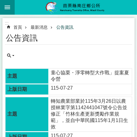
:::
跳到主要內容區塊
:::
首頁
最新消息
公告資訊
公告資訊
童心協栗・淨零轉型大作戰」提案夏
令營
115-07-27
轉知農業部業於115年3月26日以農
授林業字第1142441047號令公告並
修正「竹林生產更新獎勵作業規
範」，並自中華民國115年1月1日生
效
115-07-27