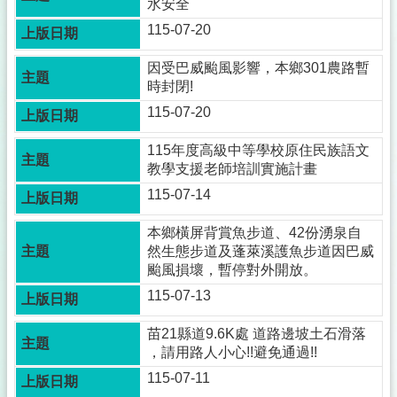
水安全
115-07-20
因受巴威颱風影響，本鄉301農路暫
時封閉!
115-07-20
115年度高級中等學校原住民族語文
教學支援老師培訓實施計畫
115-07-14
本鄉橫屏背賞魚步道、42份湧泉自
然生態步道及蓬萊溪護魚步道因巴威
颱風損壞，暫停對外開放。
115-07-13
苗21縣道9.6K處 道路邊坡土石滑落
，請用路人小心!!避免通過!!
115-07-11